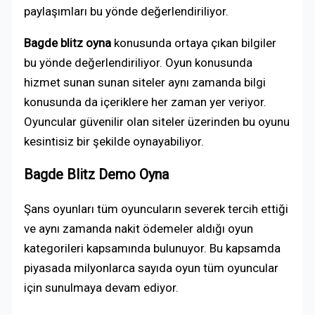
paylaşımları bu yönde değerlendiriliyor.
Bagde blitz oyna
konusunda ortaya çıkan bilgiler
bu yönde değerlendiriliyor. Oyun konusunda
hizmet sunan sunan siteler aynı zamanda bilgi
konusunda da içeriklere her zaman yer veriyor.
Oyuncular güvenilir olan siteler üzerinden bu oyunu
kesintisiz bir şekilde oynayabiliyor.
Bagde Blitz Demo Oyna
Şans oyunları tüm oyuncuların severek tercih ettiği
ve aynı zamanda nakit ödemeler aldığı oyun
kategorileri kapsamında bulunuyor. Bu kapsamda
piyasada milyonlarca sayıda oyun tüm oyuncular
için sunulmaya devam ediyor.