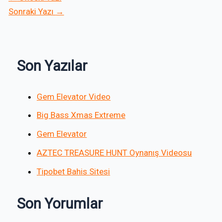
Sonraki Yazı
→
Son Yazılar
Gem Elevator Video
Big Bass Xmas Extreme
Gem Elevator
AZTEC TREASURE HUNT Oynanış Videosu
Tipobet Bahis Sitesi
Son Yorumlar