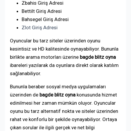
Zbahis Giriş Adresi
Bettilt Giriş Adresi
Bahsegel Giriş Adresi
Zlot Giriş Adresi
Oyuncular bu tarz siteler üzerinden oyunu
kesintisiz ve HD kalitesinde oynayabiliyor. Bununla
birlikte arama motorları üzerine
bagde blitz oyna
ibareleri yazılarak da oyunlara direkt olarak katılım
sağlanabiliyor.
Bununla beraber sosyal medya uygulamaları
üzerinden de
bagde blitz oyna
konusunda hizmet
edinilmesi her zaman mümkün oluyor. Oyuncular
oyunu bu tarz alternatif nokta ve siteler üzerinden
rahat ve konforlu bir şekilde oynayabiliyor. Ortaya
çıkan sorular ile ilgili gerçek ve net bilgi