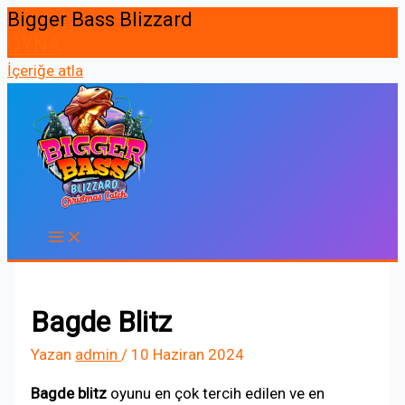
Bigger Bass Blizzard
OYNA
İçeriğe atla
Bagde Blitz
Yazan
admin
/
10 Haziran 2024
Bagde blitz
oyunu en çok tercih edilen ve en