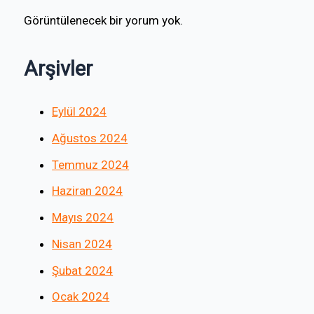
Görüntülenecek bir yorum yok.
Arşivler
Eylül 2024
Ağustos 2024
Temmuz 2024
Haziran 2024
Mayıs 2024
Nisan 2024
Şubat 2024
Ocak 2024