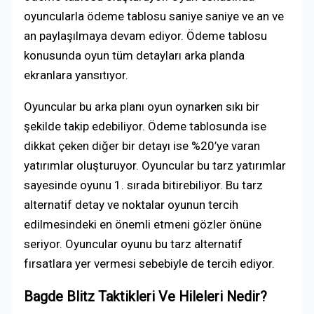
oyuncularla ödeme tablosu saniye saniye ve an ve
an paylaşılmaya devam ediyor. Ödeme tablosu
konusunda oyun tüm detayları arka planda
ekranlara yansıtıyor.
Oyuncular bu arka planı oyun oynarken sıkı bir
şekilde takip edebiliyor. Ödeme tablosunda ise
dikkat çeken diğer bir detayı ise %20’ye varan
yatırımlar oluşturuyor. Oyuncular bu tarz yatırımlar
sayesinde oyunu 1. sırada bitirebiliyor. Bu tarz
alternatif detay ve noktalar oyunun tercih
edilmesindeki en önemli etmeni gözler önüne
seriyor. Oyuncular oyunu bu tarz alternatif
fırsatlara yer vermesi sebebiyle de tercih ediyor.
Bagde Blitz Taktikleri Ve Hileleri Nedir?