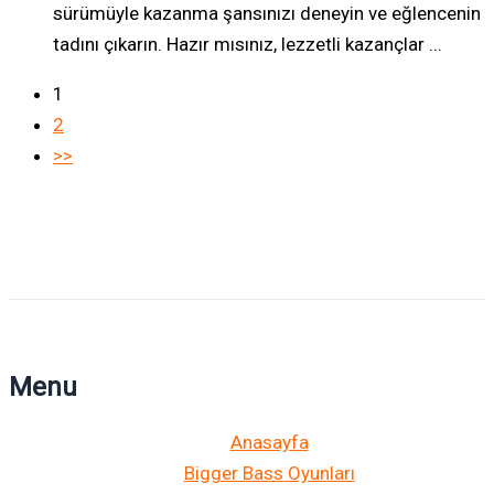
sürümüyle kazanma şansınızı deneyin ve eğlencenin
tadını çıkarın. Hazır mısınız, lezzetli kazançlar ...
1
2
>>
Menu
Anasayfa
Bigger Bass Oyunları