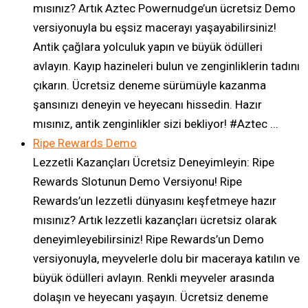
mısınız? Artık Aztec Powernudge’un ücretsiz Demo
versiyonuyla bu eşsiz macerayı yaşayabilirsiniz!
Antik çağlara yolculuk yapın ve büyük ödülleri
avlayın. Kayıp hazineleri bulun ve zenginliklerin tadını
çıkarın. Ücretsiz deneme sürümüyle kazanma
şansınızı deneyin ve heyecanı hissedin. Hazır
mısınız, antik zenginlikler sizi bekliyor! #Aztec ...
Ripe Rewards Demo
Lezzetli Kazançları Ücretsiz Deneyimleyin: Ripe
Rewards Slotunun Demo Versiyonu! Ripe
Rewards’un lezzetli dünyasını keşfetmeye hazır
mısınız? Artık lezzetli kazançları ücretsiz olarak
deneyimleyebilirsiniz! Ripe Rewards’un Demo
versiyonuyla, meyvelerle dolu bir maceraya katılın ve
büyük ödülleri avlayın. Renkli meyveler arasında
dolaşın ve heyecanı yaşayın. Ücretsiz deneme