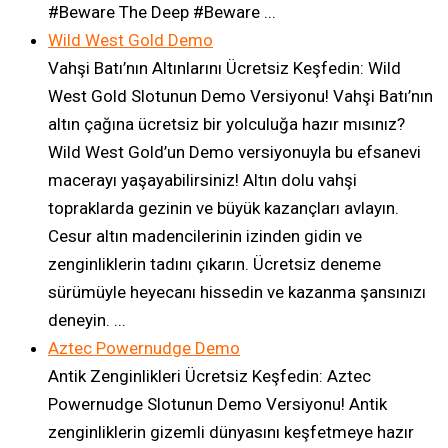
#Beware The Deep #Beware ...
Wild West Gold Demo
Vahşi Batı’nın Altınlarını Ücretsiz Keşfedin: Wild
West Gold Slotunun Demo Versiyonu! Vahşi Batı’nın
altın çağına ücretsiz bir yolculuğa hazır mısınız?
Wild West Gold’un Demo versiyonuyla bu efsanevi
macerayı yaşayabilirsiniz! Altın dolu vahşi
topraklarda gezinin ve büyük kazançları avlayın.
Cesur altın madencilerinin izinden gidin ve
zenginliklerin tadını çıkarın. Ücretsiz deneme
sürümüyle heyecanı hissedin ve kazanma şansınızı
deneyin. ...
Aztec Powernudge Demo
Antik Zenginlikleri Ücretsiz Keşfedin: Aztec
Powernudge Slotunun Demo Versiyonu! Antik
zenginliklerin gizemli dünyasını keşfetmeye hazır