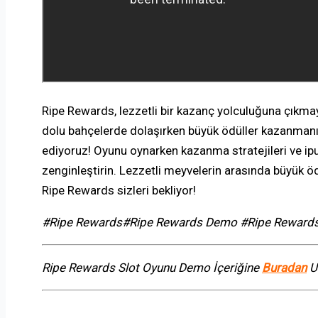
Ripe Rewards, lezzetli bir kazanç yolculuğuna çıkma
dolu bahçelerde dolaşırken büyük ödüller kazanmanızı 
ediyoruz! Oyunu oynarken kazanma stratejileri ve ip
zenginleştirin. Lezzetli meyvelerin arasında büyük ödü
Ripe Rewards sizleri bekliyor!
#Ripe Rewards#Ripe Rewards Demo #Ripe Reward
Ripe Rewards Slot Oyunu Demo İçeriğine
Buradan
Ul