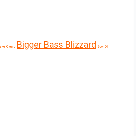
Bigger Bass Blizzard
Lake Oyunu
Bow Of