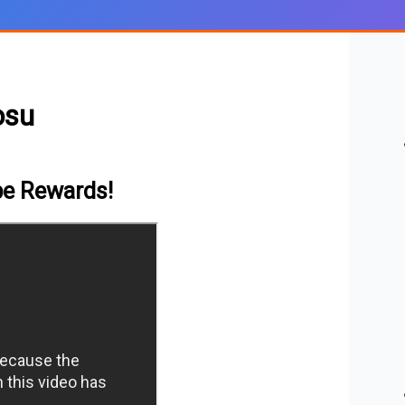
osu
ipe Rewards!