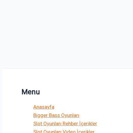
Menu
Anasayfa
Bigger Bass Oyunları
Slot Oyunları Rehber İçerikler
Slot Oyunları Video İçerikler