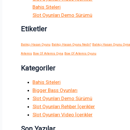
Bahis Siteleri
Slot Oyunları Demo Sürümü
Etiketler
Balıkçı Hasan Oyunu
Balıkçı Hasan Oyunu Nedir?
Balıkçı Hasan Oyunu Oyna
Artemis
Bow Of Artemis Oyna
Bow Of Artemis Oyunu
Kategoriler
Bahis Siteleri
Bigger Bass Oyunları
Slot Oyunları Demo Sürümü
Slot Oyunları Rehber İçerikler
Slot Oyunları Video İçerikler
Son Yazılar