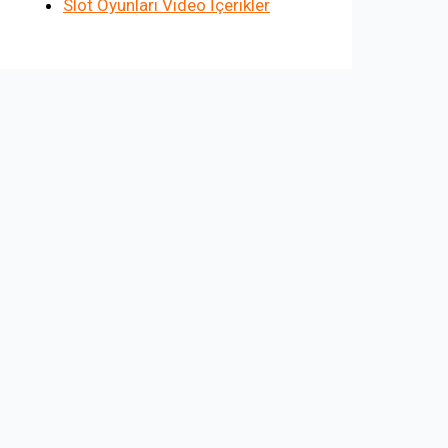
Slot Oyunları Video İçerikler