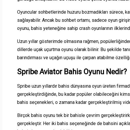
Oyuncular sohbetlerinde huzuru bozmadıkları sürece, kat
sağlayabilir. Ancak bu sohbet ortamı, sadece oyun girişini
oyunu, bahis yeteneğine sahip crash oyunlarının ilklerind
Uzun yıllar gösterimde olmasına rağmen, popülerliğinde
dillerde uçak uçurtma oyunu olarak bilinir. Bu şekilde ta
barındırması ve uçağın uçuşu ile çarpan atabilme özelliği
Spribe Aviator Bahis Oyunu Nedir?
Spribe uzun yıllardır bahis dünyasına oyun üreten firmad
gerçekleştirdiğinde, bu kadar popüler olabileceğini kim
bahis seçenekleri, o zamana kadar gerçekleştirilmiş vide
Birçok bahis oyunu tek bir bahisle çevrim gerçekleştirirke
gerçekleştir. Her iki bahis seçeneğinde de bahsini açıklay