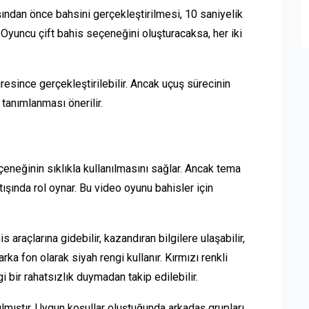
şından önce bahsini gerçekleştirilmesi, 10 saniyelik
. Oyuncu çift bahis seçeneğini oluşturacaksa, her iki
esince gerçekleştirilebilir. Ancak uçuş sürecinin
tanımlanması önerilir.
eneğinin sıklıkla kullanılmasını sağlar. Ancak tema
tışında rol oynar. Bu video oyunu bahisler için
raçlarına gidebilir, kazandıran bilgilere ulaşabilir,
rka fon olarak siyah rengi kullanır. Kırmızı renkli
gi bir rahatsızlık duymadan takip edilebilir.
ılmıştır. Uygun koşullar oluştuğunda arkadaş grupları