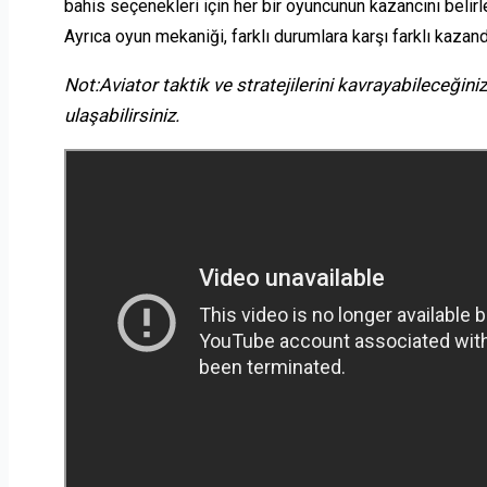
bahis seçenekleri için her bir oyuncunun kazancını belirl
Ayrıca oyun mekaniği, farklı durumlara karşı farklı kazandı
Not:Aviator taktik ve stratejilerini kavrayabileceği
ulaşabilirsiniz.