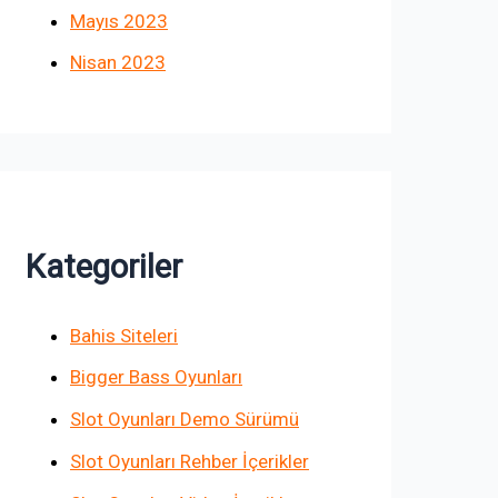
Mayıs 2023
Nisan 2023
Kategoriler
Bahis Siteleri
Bigger Bass Oyunları
Slot Oyunları Demo Sürümü
Slot Oyunları Rehber İçerikler