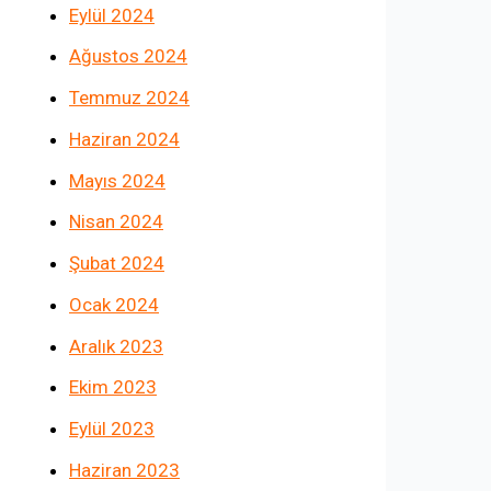
Eylül 2024
Ağustos 2024
Temmuz 2024
Haziran 2024
Mayıs 2024
Nisan 2024
Şubat 2024
Ocak 2024
Aralık 2023
Ekim 2023
Eylül 2023
Haziran 2023