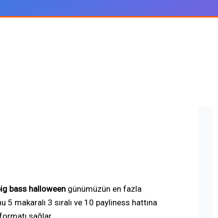
ig bass halloween
günümüzün en fazla
 5 makaralı 3 sıralı ve 10 payliness hattına
formatı sağlar.