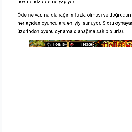
boyutunda ödeme yapıyor.
Ödeme yapma olanağının fazla olması ve doğrudan o
her açıdan oyunculara en iyiyi sunuyor. Slotu oynayar
üzerinden oyunu oynama olanağına sahip olurlar.