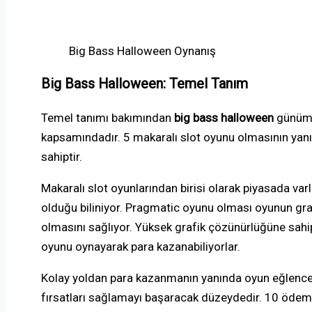
Big Bass Halloween Oynanış
Big Bass Halloween: Temel Tanım
Temel tanımı bakımından
big bass halloween
günümü
kapsamındadır. 5 makaralı slot oyunu olmasının yanı 
sahiptir.
Makaralı slot oyunlarından birisi olarak piyasada va
olduğu biliniyor. Pragmatic oyunu olması oyunun graf
olmasını sağlıyor. Yüksek grafik çözünürlüğüne sahip
oyunu oynayarak para kazanabiliyorlar.
Kolay yoldan para kazanmanın yanında oyun eğlenceli
fırsatları sağlamayı başaracak düzeydedir. 10 ödeme