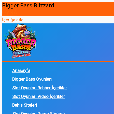
Bigger Bass Blizzard
OYNA
İçeriğe atla
Anasayfa
Bigger Bass Oyunları
Slot Oyunları Rehber İçerikler
Slot Oyunları Video İçerikler
Bahis Siteleri
Slot Oyunları Demo Sürümü