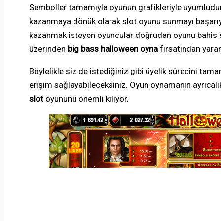
Semboller tamamıyla oyunun grafikleriyle uyumludur.
kazanmaya dönük olarak slot oyunu sunmayı başarıy
kazanmak isteyen oyuncular doğrudan oyunu bahis site
üzerinden
big bass halloween oyna
fırsatından yarar
Böylelikle siz de istediğiniz gibi üyelik sürecini t
erişim sağlayabileceksiniz. Oyun oynamanın ayrıcalık
slot
oyununu önemli kılıyor.