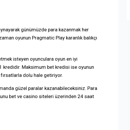
 oynayarak günümüzde para kazanmak her
ği zaman oyunun Pragmatic Play karanlık balıkçı
etmek isteyen oyunculara oyun en iyi
01 kredidir. Maksimum bet kredisi ise oyunun
rsatlarla dolu hale getiriyor.
manda güzel paralar kazanabileceksiniz. Para
nunu bet ve casino siteleri üzerinden 24 saat