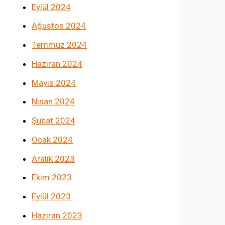
Eylül 2024
Ağustos 2024
Temmuz 2024
Haziran 2024
Mayıs 2024
Nisan 2024
Şubat 2024
Ocak 2024
Aralık 2023
Ekim 2023
Eylül 2023
Haziran 2023