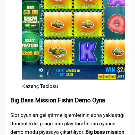
Kazanç Tablosu
Big Bass Mission Fishin Demo Oyna
Slot oyunları geliştirme işlemlerinin sona yaklaştığı
dönemlerde, pragmatic play tarafından oyunun
demo modu piyasaya çıkartılıyor.
Big bass mission