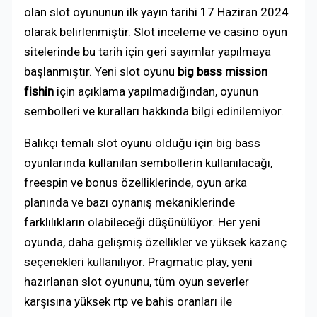
olan slot oyununun ilk yayın tarihi 17 Haziran 2024
olarak belirlenmiştir. Slot inceleme ve casino oyun
sitelerinde bu tarih için geri sayımlar yapılmaya
başlanmıştır. Yeni slot oyunu
big bass mission
fishin
için açıklama yapılmadığından, oyunun
sembolleri ve kuralları hakkında bilgi edinilemiyor.
Balıkçı temalı slot oyunu olduğu için big bass
oyunlarında kullanılan sembollerin kullanılacağı,
freespin ve bonus özelliklerinde, oyun arka
planında ve bazı oynanış mekaniklerinde
farklılıkların olabileceği düşünülüyor. Her yeni
oyunda, daha gelişmiş özellikler ve yüksek kazanç
seçenekleri kullanılıyor. Pragmatic play, yeni
hazırlanan slot oyununu, tüm oyun severler
karşısına yüksek rtp ve bahis oranları ile