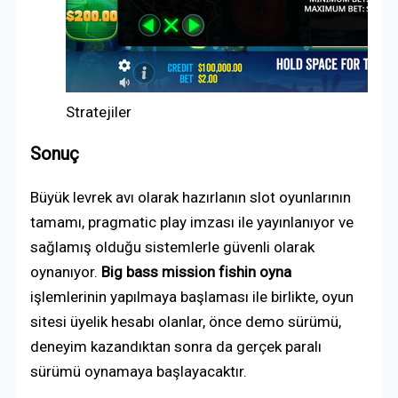
Stratejiler
Sonuç
Büyük levrek avı olarak hazırlanın slot oyunlarının
tamamı, pragmatic play imzası ile yayınlanıyor ve
sağlamış olduğu sistemlerle güvenli olarak
oynanıyor.
Big bass mission fishin oyna
işlemlerinin yapılmaya başlaması ile birlikte, oyun
sitesi üyelik hesabı olanlar, önce demo sürümü,
deneyim kazandıktan sonra da gerçek paralı
sürümü oynamaya başlayacaktır.