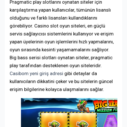
Pragmatic play slotlarını oynatan siteler için
karşılaştırma yapan kullanıcılar, tümünün lisanslı
olduğunu ve farklı lisansları kullandıklarını
görebiliyor. Casino slot oyun siteleri, en güçlü
servis sağlayıcısı sistemlerini kullanıyor ve erişim
yapan üyelerinin oyun işlemlerini hızlı yapmalarını,
oyun sırasında kesinti yaşamamalarını sağlıyor.
Big bass serisi slotları oynatan siteler, pragmatic
play tarafından desteklenen oyun siteleridir.
Casibom yeni giriş adresi
gibi detaylar da
kullanıcıların dikkatini çeker ve bu sitelerin güncel
erişim bilgilerine kolayca ulaşmalarını sağlar.