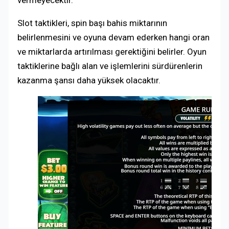
vermeyecektir.
Slot taktikleri, spin başı bahis miktarının
belirlenmesini ve oyuna devam ederken hangi oran
ve miktarlarda artırılması gerektiğini belirler. Oyun
taktiklerine bağlı alan ve işlemlerini sürdürenlerin
kazanma şansı daha yüksek olacaktır.