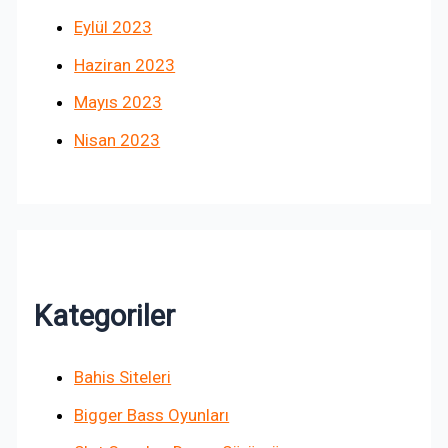
Eylül 2023
Haziran 2023
Mayıs 2023
Nisan 2023
Kategoriler
Bahis Siteleri
Bigger Bass Oyunları