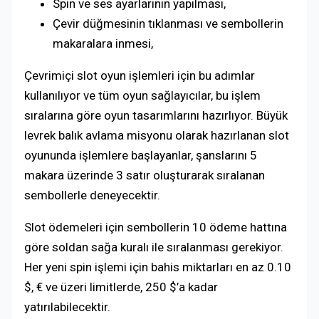
Spin ve ses ayarlarının yapılması,
Çevir düğmesinin tıklanması ve sembollerin
makaralara inmesi,
Çevrimiçi slot oyun işlemleri için bu adımlar
kullanılıyor ve tüm oyun sağlayıcılar, bu işlem
sıralarına göre oyun tasarımlarını hazırlıyor. Büyük
levrek balık avlama misyonu olarak hazırlanan slot
oyununda işlemlere başlayanlar, şanslarını 5
makara üzerinde 3 satır oluşturarak sıralanan
sembollerle deneyecektir.
Slot ödemeleri için sembollerin 10 ödeme hattına
göre soldan sağa kuralı ile sıralanması gerekiyor.
Her yeni spin işlemi için bahis miktarları en az 0.10
$, € ve üzeri limitlerde, 250 $’a kadar
yatırılabilecektir.