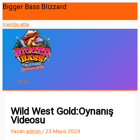
Bigger Bass Blizzard
OYNA
İçeriğe atla
Wild West Gold:Oynanış
Videosu
Yazan
admin
/
23 Mayıs 2024