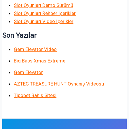
Slot Oyunları Demo Sürümü
Slot Oyunları Rehber İçerikler
Slot Oyunları Video İçerikler
Son Yazılar
Gem Elevator Video
Big Bass Xmas Extreme
Gem Elevator
AZTEC TREASURE HUNT Oynanış Videosu
Tipobet Bahis Sitesi