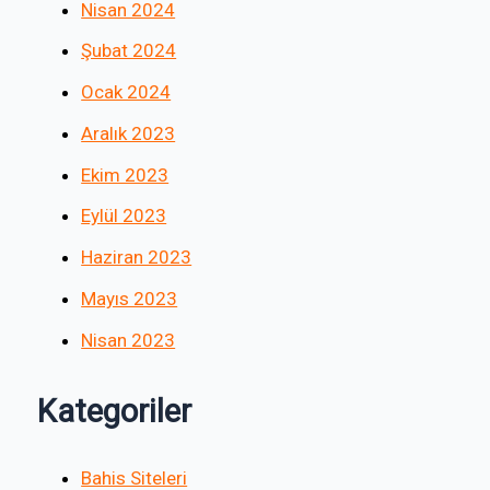
Nisan 2024
Şubat 2024
Ocak 2024
Aralık 2023
Ekim 2023
Eylül 2023
Haziran 2023
Mayıs 2023
Nisan 2023
Kategoriler
Bahis Siteleri