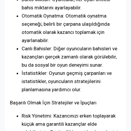
bahis miktarını ayarlayabilir.
Otomatik Oynatma:
Otomatik oynatma
seçeneği, belirli bir çarpana ulaşıldığında
otomatik olarak kazancı toplamak için
ayarlanabilir.
Canlı Bahisler:
Diğer oyuncuların bahisleri ve
kazançları gerçek zamanlı olarak görülebilir,
bu da sosyal bir oyun deneyimi sunar.
İstatistikler:
Oyunun geçmiş çarpanları ve
istatistikler, oyuncuların stratejilerini
planlamasına yardımcı olur.
Başarılı Olmak İçin Stratejiler ve İpuçları
Risk Yönetimi:
Kazancınızı erken toplayarak
küçük ama garantili kazançlar elde