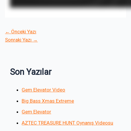
←
Önceki Yazı
Sonraki Yazı
→
Son Yazılar
Gem Elevator Video
Big Bass Xmas Extreme
Gem Elevator
AZTEC TREASURE HUNT Oynanış Videosu