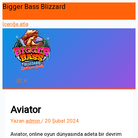
Bigger Bass Blizzard
OYNA
İçeriğe atla
Aviator
Yazan
admin
/
20 Şubat 2024
Aviator, online oyun dünyasında adeta bir devrim