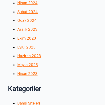
Nisan 2024
Şubat 2024
Ocak 2024
Aralık 2023
Ekim 2023
Eylül 2023
Haziran 2023
Mayıs 2023
Nisan 2023
Kategoriler
Bahis Siteleri