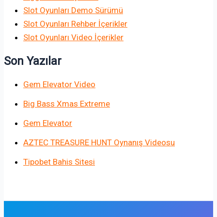
Slot Oyunları Demo Sürümü
Slot Oyunları Rehber İçerikler
Slot Oyunları Video İçerikler
Son Yazılar
Gem Elevator Video
Big Bass Xmas Extreme
Gem Elevator
AZTEC TREASURE HUNT Oynanış Videosu
Tipobet Bahis Sitesi