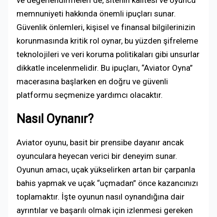
ve değerlendirmeleri de, sitenin kalitesi ve oyuncu
memnuniyeti hakkında önemli ipuçları sunar.
Güvenlik önlemleri, kişisel ve finansal bilgilerinizin
korunmasında kritik rol oynar, bu yüzden şifreleme
teknolojileri ve veri koruma politikaları gibi unsurlar
dikkatle incelenmelidir. Bu ipuçları, “Aviator Oyna”
macerasına başlarken en doğru ve güvenli
platformu seçmenize yardımcı olacaktır.
Nasıl Oynanır?
Aviator oyunu, basit bir prensibe dayanır ancak
oyunculara heyecan verici bir deneyim sunar.
Oyunun amacı, uçak yükselirken artan bir çarpanla
bahis yapmak ve uçak “uçmadan” önce kazancınızı
toplamaktır. İşte oyunun nasıl oynandığına dair
ayrıntılar ve başarılı olmak için izlenmesi gereken