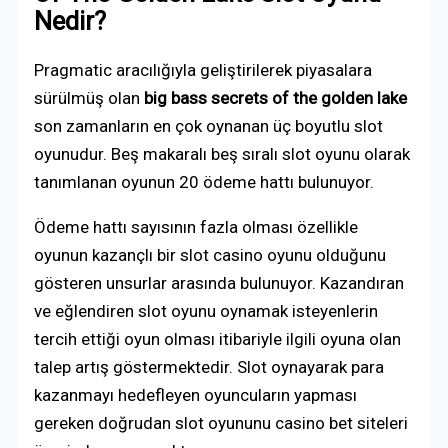
Nedir?
Pragmatic aracılığıyla geliştirilerek piyasalara
sürülmüş olan
big bass secrets of the golden lake
son zamanların en çok oynanan üç boyutlu slot
oyunudur. Beş makaralı beş sıralı slot oyunu olarak
tanımlanan oyunun 20 ödeme hattı bulunuyor.
Ödeme hattı sayısının fazla olması özellikle
oyunun kazançlı bir slot casino oyunu olduğunu
gösteren unsurlar arasında bulunuyor. Kazandıran
ve eğlendiren slot oyunu oynamak isteyenlerin
tercih ettiği oyun olması itibariyle ilgili oyuna olan
talep artış göstermektedir. Slot oynayarak para
kazanmayı hedefleyen oyuncuların yapması
gereken doğrudan slot oyununu casino bet siteleri