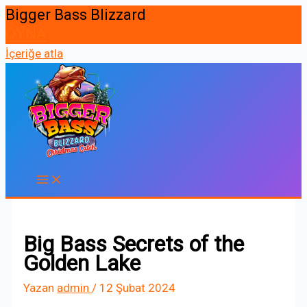
Bigger Bass Blizzard
OYNA
İçeriğe atla
Big Bass Secrets of the
Golden Lake
Yazan
admin
/
12 Şubat 2024