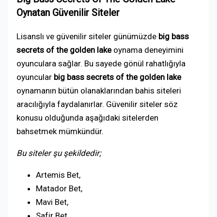
Oynatan Güvenilir Siteler
Lisanslı ve güvenilir siteler günümüzde
big bass
secrets of the golden lake
oynama deneyimini
oyunculara sağlar. Bu sayede gönül rahatlığıyla
oyuncular
big bass secrets of the golden lake
oynamanın bütün olanaklarından bahis siteleri
aracılığıyla faydalanırlar. Güvenilir siteler söz
konusu olduğunda aşağıdaki sitelerden
bahsetmek mümkündür.
Bu siteler şu şekildedir;
Artemis Bet,
Matador Bet,
Mavi Bet,
Safir Bet,