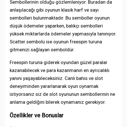
Sembollerinin olduğu gözlemleniyor. Buradan da
anlaşılacağı gibi oyunun klasik harf ve sayı
sembolleri bulunmaktadır. Bu semboller oyunun
düşük ödemeler yaparken, balıkçı sembolleri
yüksek miktarlarda ödemeler yapmasıyla tanınıyor.
Scatter sembolü ise oyunun freespin turuna
gitmenizi sağlayan semboldür.
Freespin turuna giderek oyundan güzel paralar
kazanabilecek ve para kazanmanın en ayrıcalıklı
yanını yaşayabileceksiniz. Canlı bahis ve slot
deneyiminden yararlanarak oyun oynamak
istiyorsanız siz de slot oyununun sembollerinin ne
anlama geldiğini bilerek oynamanız gerekiyor.
Özellikler ve Bonuslar