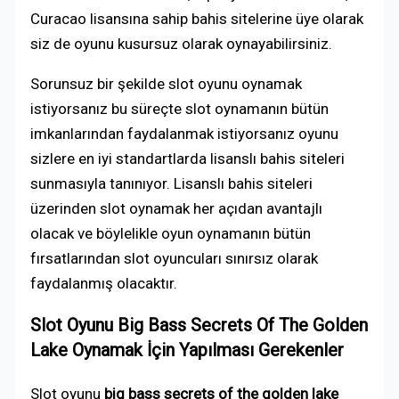
Curacao lisansına sahip bahis sitelerine üye olarak
siz de oyunu kusursuz olarak oynayabilirsiniz.
Sorunsuz bir şekilde slot oyunu oynamak
istiyorsanız bu süreçte slot oynamanın bütün
imkanlarından faydalanmak istiyorsanız oyunu
sizlere en iyi standartlarda lisanslı bahis siteleri
sunmasıyla tanınıyor. Lisanslı bahis siteleri
üzerinden slot oynamak her açıdan avantajlı
olacak ve böylelikle oyun oynamanın bütün
fırsatlarından slot oyuncuları sınırsız olarak
faydalanmış olacaktır.
Slot Oyunu Big Bass Secrets Of The Golden
Lake Oynamak İçin Yapılması Gerekenler
Slot oyunu
big bass secrets of the golden lake