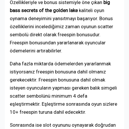
Özellikleriyle ve bonus sistemiyle öne çıkan
big
bass secrets of the golden lake
kaliteli oyun
oynama deneyimini yansıtmayı başarıyor. Bonus
özelliklerini incelediğimiz zaman oyunun scatter
sembolü direkt olarak freespin bonusudur.
Freespin bonusundan yararlanarak oyuncular
ödemelerini artırabilirler.
Daha fazla miktarda ödemelerden yararlanmak
istiyorsanız freespin bonusuna dahil olmanız
gerekecektir. Freespin bonusuna dahil olmak
isteyen oyuncuların yapması gereken balık simgeli
scatter sembolünü minimum 4 defa
eşleştirmektir. Eşleştirme sonrasında oyun sizlere
10+ freespin turuna dahil edecektir.
Sonrasında ise slot oyununu oynayarak doğrudan