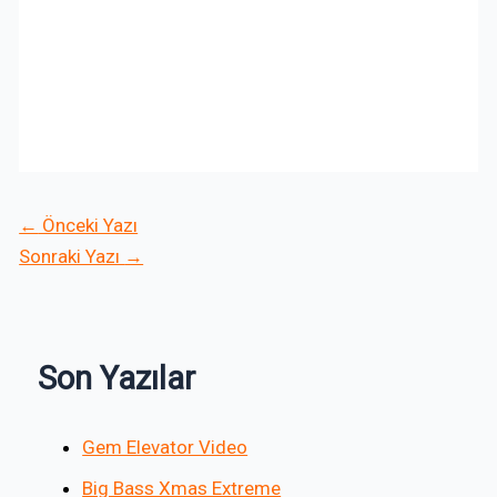
←
Önceki Yazı
Sonraki Yazı
→
Son Yazılar
Gem Elevator Video
Big Bass Xmas Extreme