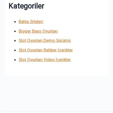
Kategoriler
Bahis Siteleri
Bigger Bass Oyunları
Slot Oyunları Demo Sürümü
Slot Oyunları Rehber İçerikler
Slot Oyunları Video İçerikler