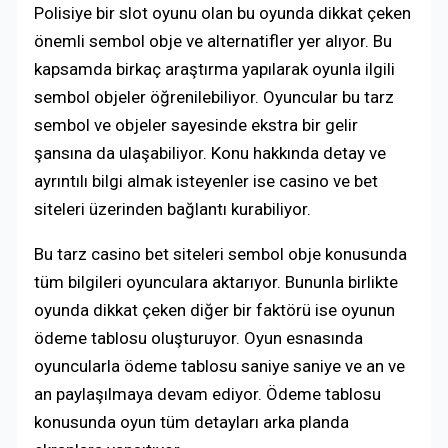
Polisiye bir slot oyunu olan bu oyunda dikkat çeken
önemli sembol obje ve alternatifler yer alıyor. Bu
kapsamda birkaç araştırma yapılarak oyunla ilgili
sembol objeler öğrenilebiliyor. Oyuncular bu tarz
sembol ve objeler sayesinde ekstra bir gelir
şansına da ulaşabiliyor. Konu hakkında detay ve
ayrıntılı bilgi almak isteyenler ise casino ve bet
siteleri üzerinden bağlantı kurabiliyor.
Bu tarz casino bet siteleri sembol obje konusunda
tüm bilgileri oyunculara aktarıyor. Bununla birlikte
oyunda dikkat çeken diğer bir faktörü ise oyunun
ödeme tablosu oluşturuyor. Oyun esnasında
oyuncularla ödeme tablosu saniye saniye ve an ve
an paylaşılmaya devam ediyor. Ödeme tablosu
konusunda oyun tüm detayları arka planda