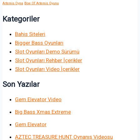
Artemis Oyna
Bow Of Artemis Oyunu
Kategoriler
Bahis Siteleri
Bigger Bass Oyunları
Slot Oyunları Demo Sürümü
Slot Oyunları Rehber İçerikler
Slot Oyunları Video İçerikler
Son Yazılar
Gem Elevator Video
Big Bass Xmas Extreme
Gem Elevator
AZTEC TREASURE HUNT Oynanış Videosu