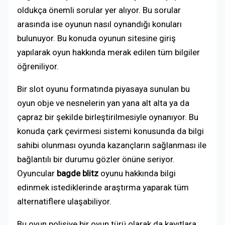
oldukça önemli sorular yer alıyor. Bu sorular
arasında ise oyunun nasıl oynandığı konuları
bulunuyor. Bu konuda oyunun sitesine giriş
yapılarak oyun hakkında merak edilen tüm bilgiler
öğreniliyor.
Bir slot oyunu formatında piyasaya sunulan bu
oyun obje ve nesnelerin yan yana alt alta ya da
çapraz bir şekilde birleştirilmesiyle oynanıyor. Bu
konuda çark çevirmesi sistemi konusunda da bilgi
sahibi olunması oyunda kazançların sağlanması ile
bağlantılı bir durumu gözler önüne seriyor.
Oyuncular
bagde blitz
oyunu hakkında bilgi
edinmek istediklerinde araştırma yaparak tüm
alternatiflere ulaşabiliyor.
Bu oyun polisiye bir oyun türü olarak da kayıtlara