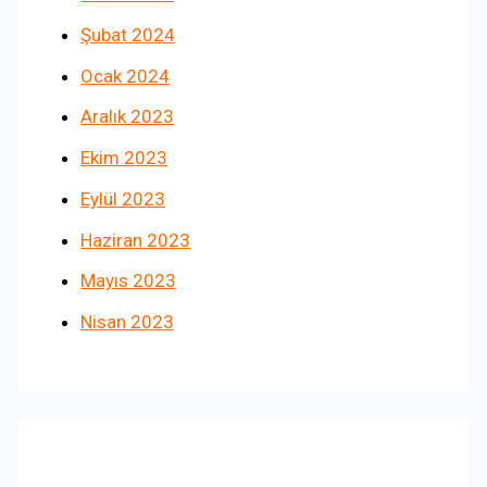
Şubat 2024
Ocak 2024
Aralık 2023
Ekim 2023
Eylül 2023
Haziran 2023
Mayıs 2023
Nisan 2023