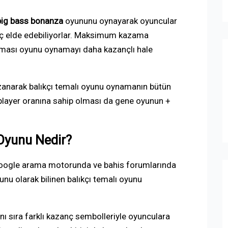
big bass bonanza
oyununu oynayarak oyuncular
ç elde edebiliyorlar. Maksimum kazama
lması oyunu oynamayı daha kazançlı hale
kazanarak balıkçı temalı oyunu oynamanın bütün
 player oranına sahip olması da gene oyunun +
 Oyunu Nedir?
ogle arama motorunda ve bahis forumlarında
unu olarak bilinen balıkçı temalı oyunu
anı sıra farklı kazanç sembolleriyle oyunculara