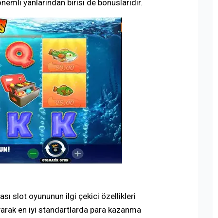
emli yanlarından birisi de bonuslarıdır.
ı slot oyununun ilgi çekici özellikleri
rak en iyi standartlarda para kazanma