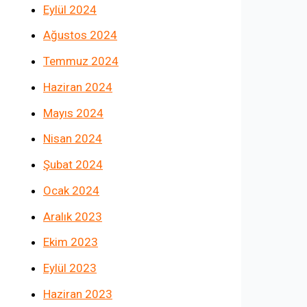
Eylül 2024
Ağustos 2024
Temmuz 2024
Haziran 2024
Mayıs 2024
Nisan 2024
Şubat 2024
Ocak 2024
Aralık 2023
Ekim 2023
Eylül 2023
Haziran 2023