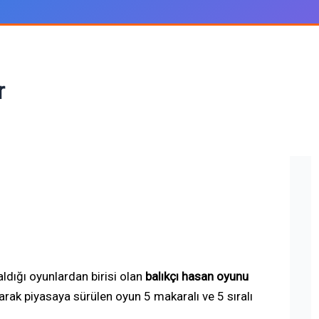
r
dığı oyunlardan birisi olan
balıkçı hasan oyunu
rak piyasaya sürülen oyun 5 makaralı ve 5 sıralı