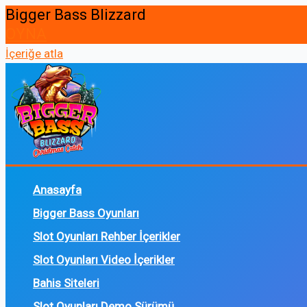
Bigger Bass Blizzard
OYNA
İçeriğe atla
Anasayfa
Bigger Bass Oyunları
Slot Oyunları Rehber İçerikler
Slot Oyunları Video İçerikler
Bahis Siteleri
Slot Oyunları Demo Sürümü