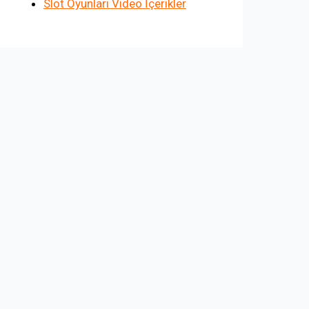
Slot Oyunları Video İçerikler