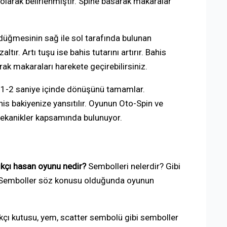
larak belirlenmiştir. Spine basarak makaralar
düğmesinin sağ ile sol tarafında bulunan
ltır. Artı tuşu ise bahis tutarını artırır. Bahis
rak makaraları harekete geçirebilirsiniz.
 1-2 saniye içinde dönüşünü tamamlar.
is bakiyenize yansıtılır. Oyunun Oto-Spin ve
 mekanikler kapsamında bulunuyor.
ıkçı hasan oyunu nedir?
Sembolleri nelerdir? Gibi
ız. Semboller söz konusu olduğunda oyunun
lıkçı kutusu, yem, scatter sembolü gibi semboller